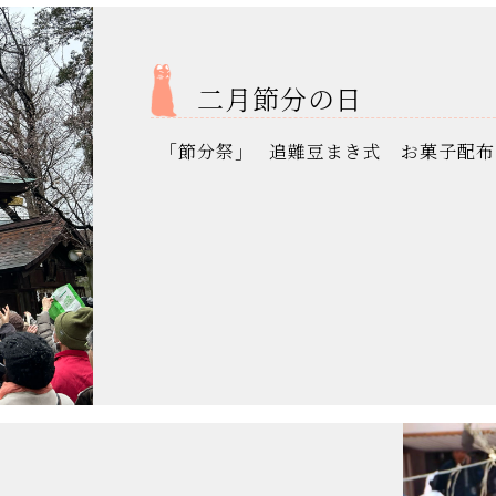
二月節分の日
｢節分祭｣ 追難豆まき式 お菓子配布