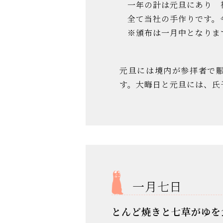
一年の計は元旦にあり 
全て当社の手作りです。
※頒布は一月中となりま
元旦には境内が参拝者で
す。大晦日と元旦には、氏
一月七日
とんど焼きと七草がゆを