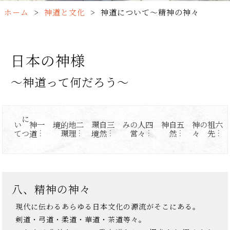
ホーム
>
神道と文化
>
神道について〜精神の神々
日本の神様
〜神道って何だろう〜
て
一
…
神
道
に
つ
い
境
二
…
地
理
的
環
境
三
…
自
然
環
み
四
…
人
々
の
営
神
五
…
自
然
々
六
…
祖
先
の神
八、精神の神々
現代に伝わるあらゆる日本文化の源流がそこにある。
剣道・弓道・柔道・華道・茶道等々。