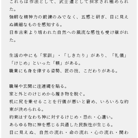
これらは作法として、武士道として探求され極められ
た。
強靭な精神力の鍛錬のみでなく、五感と研ぎ、目に見え
ぬ繊細なものを感知する。
日本古来より培われた自然への風流な感性も受け継がれ
た。
生活の中にも「家訓」・「しきたり」があり、「礼儀」
「けじめ」といった「躾」がある。
職業にも身を律する姿勢、匠の技、こだわりがある。
職場や玄関に注連縄を貼る。
家と外とのけじめから履き物を脱ぐ。
机に尻を乗せることを行儀が悪いと窘め、いろいろな約
束が決められる。
約束はすなわち神に対するけじめ・恐れ・心遣い。
あらゆる物に神を感じる共通した民族性が生じる。
目に見えぬ、自然の流れ・命の流れ・心の流れ・関わ