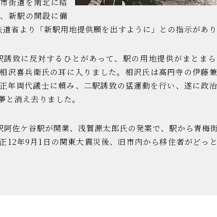
日市街道を南北に結
て、新駅の開設に備
鉄道省より「新駅用地提供願を出すように」との指示があ
誘致に反対するひとがあって、駅の用地提供がまとまら
相沢喜兵衛氏の耳に入りました。相沢氏は高円寺の伊藤
正年両代議士に頼み、二駅誘致の猛運動を行い、遂に政
夢と消え去りました。
駅阿佐ケ谷駅が開業、浅賀源太郎氏の発案で、駅から青梅
正12年9月1日の関東大震災後、旧市内から移住者がどっ