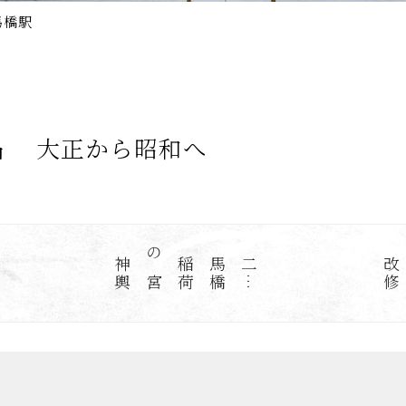
馬橋駅
地名
大正から昭和へ
輿
二
…
馬
橋
稲
荷
の
宮
神
修