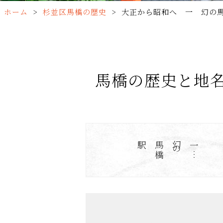
ホーム
>
杉並区馬橋の歴史
>
大正から昭和へ 一 幻の
馬橋の歴史と
駅
一
…
幻
の
馬
橋