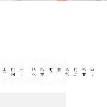
三
…
桃
園
川
の
改
へ
四
…
杉
並
村
か
ら
杉
並町
、
杉
並
区