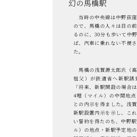
幻の馬橋駅
当時の中央線は中野荻窪
ので、馬橋の人々は目の
るのに、30分も歩いて中
ば、汽車に乗れない不便
た。
馬橋の浅賀源太郎氏（高円
祖父）が鉄道省へ新駅誘
「将来、新駅開設の場合
4哩（マイル）の中間地
との内示を得ました。浅
新駅設置内示を示し、こ
い誓約を得たのち、中野駅
ル）の地点・新駅予定地