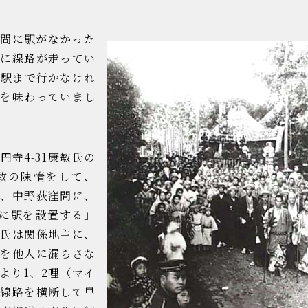
間に駅がなかった
前に線路が走ってい
野駅まで行かなけれ
さを味わっていまし
寺4-31康敏氏の
致の陳惰をして、
は、中野荻窪間に、
点に駅を設置する」
賀氏は関係地主に、
れを他人に漏らさな
より1、2哩（マイ
の線路を横断して早